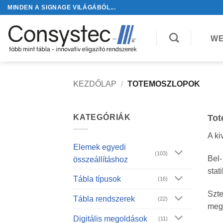
Skip
MINDEN A SIGNAGE VILÁGÁBÓL...
to
content
WE
KEZDŐLAP
/
TOTEMOSZLOPOK
KATEGÓRIÁK
Tot
A ki
Elemek egyedi
(103)
Bel-
összeállításhoz
stat
Tábla típusok
(16)
Szt
Tábla rendszerek
(22)
megr
Digitális megoldások
(11)