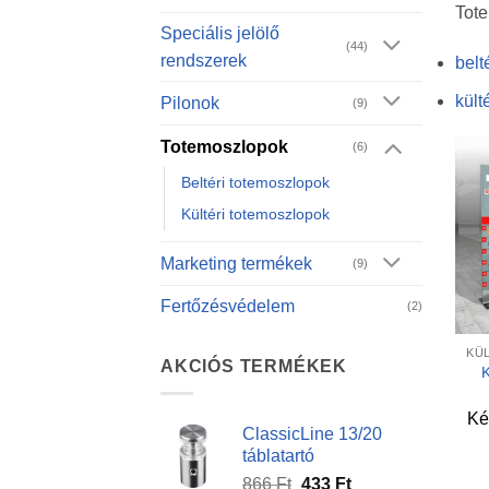
Tote
Speciális jelölő
(44)
rendszerek
belt
kült
Pilonok
(9)
Totemoszlopok
(6)
Beltéri totemoszlopok
Kültéri totemoszlopok
Marketing termékek
(9)
Fertőzésvédelem
(2)
+
KÜ
AKCIÓS TERMÉKEK
K
Ké
ClassicLine 13/20
táblatartó
Original
Current
866
Ft
433
Ft