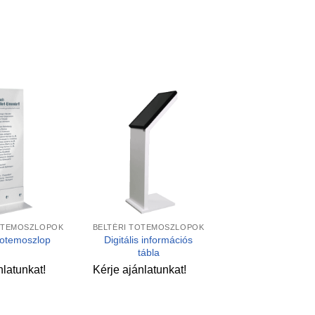
Kedvencekhez
Kedvencekhez
+
OTEMOSZLOPOK
BELTÉRI TOTEMOSZLOPOK
Digitális információs
 totemoszlop
tábla
nlatunkat!
Kérje ajánlatunkat!