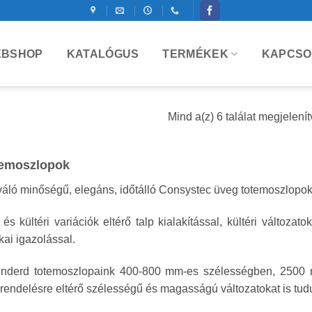
BSHOP
KATALÓGUS
TERMÉKEK
KAPCSO
Mind a(z) 6 találat megjelenít
emoszlopok
váló minőségű, elegáns, időtálló Consystec üveg totemoszlopo
 és kültéri variációk eltérő talp kialakítással, kültéri változatok 
ikai igazolással.
enderd totemoszlopaink 400-800 mm-es szélességben, 2500
endelésre eltérő szélességű és magasságú változatokat is tudun