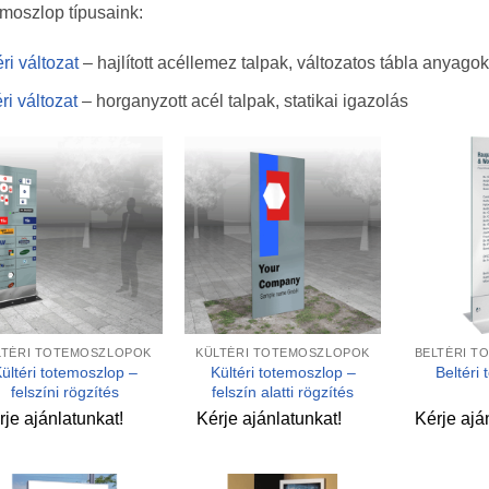
moszlop típusaink:
éri változat
– hajlított acéllemez talpak, változatos tábla anyagok
éri változat
– horganyzott acél talpak, statikai igazolás
Kedvencekhez
Kedvencekhez
+
+
LTÉRI TOTEMOSZLOPOK
KÜLTÉRI TOTEMOSZLOPOK
BELTÉRI T
ültéri totemoszlop –
Kültéri totemoszlop –
Beltéri
felszíni rögzítés
felszín alatti rögzítés
rje ajánlatunkat!
Kérje ajánlatunkat!
Kérje ajá