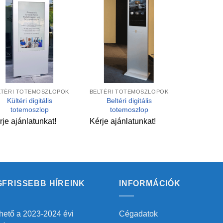
Kedvencekhez
Kedvencekhez
+
LTÉRI TOTEMOSZLOPOK
BELTÉRI TOTEMOSZLOPOK
Kültéri digitális
Beltéri digitális
totemoszlop
totemoszlop
rje ajánlatunkat!
Kérje ajánlatunkat!
GFRISSEBB HÍREINK
INFORMÁCIÓK
hető a 2023-2024 évi
Cégadatok