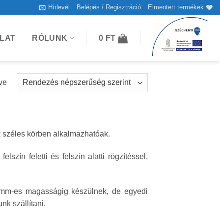
Hírlevél
Belépés / Regisztráció
Elmentett termékek
LAT
RÓLUNK
0
FT
Sorted
ve
by
popularity
k széles körben alkalmazhatóak.
felszín feletti és felszín alatti rögzítéssel,
 mm-es magasságig készülnek, de egyedi
k szállítani.