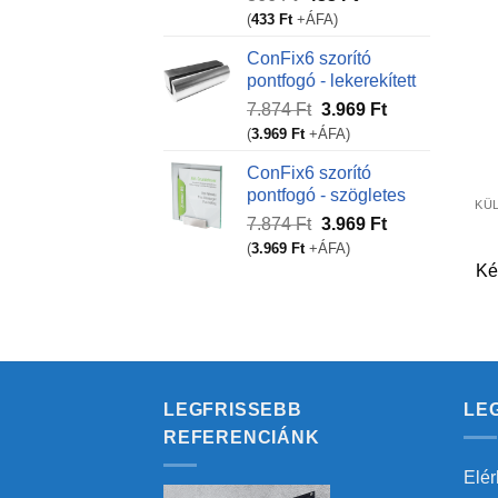
price
price
(
433
Ft
+ÁFA)
was:
is:
ConFix6 szorító
866 Ft.
433 Ft.
pontfogó - lekerekített
Original
Current
7.874
Ft
3.969
Ft
price
price
(
3.969
Ft
+ÁFA)
was:
is:
+
ConFix6 szorító
7.874 Ft.
3.969 Ft.
pontfogó - szögletes
KÜ
Original
Current
7.874
Ft
3.969
Ft
price
price
(
3.969
Ft
+ÁFA)
was:
is:
Ké
7.874 Ft.
3.969 Ft.
LEGFRISSEBB
LE
REFERENCIÁNK
Elér