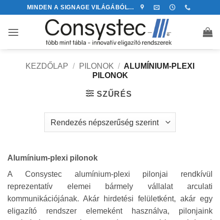
Skip
MINDEN A SIGNAGE VILÁGÁBÓL...
to
content
KEZDŐLAP
/
PILONOK
/
ALUMÍNIUM-PLEXI
PILONOK
SZŰRÉS
Alumínium-plexi pilonok
A Consystec alumínium-plexi pilonjai rendkívül
reprezentatív elemei bármely vállalat arculati
kommunikációjának. Akár hirdetési felületként, akár egy
eligazító rendszer elemeként használva, pilonjaink