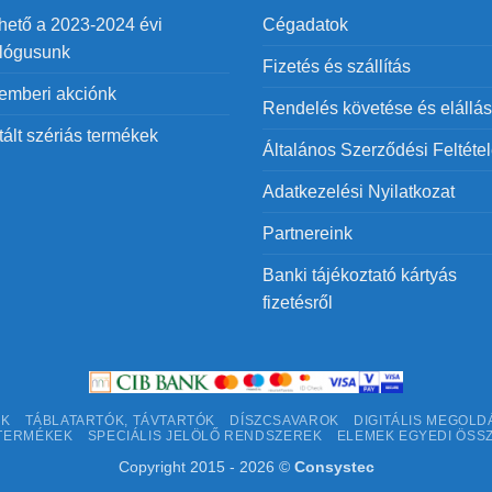
hető a 2023-2024 évi
Cégadatok
alógusunk
Fizetés és szállítás
emberi akciónk
Rendelés követése és elállás
tált szériás termékek
Általános Szerződési Feltéte
Adatkezelési Nyilatkozat
Partnereink
Banki tájékoztató kártyás
fizetésről
EK
TÁBLATARTÓK, TÁVTARTÓK
DÍSZCSAVAROK
DIGITÁLIS MEGOLD
TERMÉKEK
SPECIÁLIS JELÖLŐ RENDSZEREK
ELEMEK EGYEDI ÖSS
Copyright 2015 - 2026 ©
Consystec