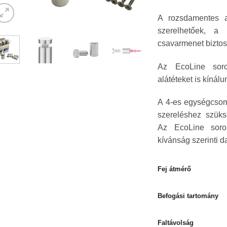
A rozsdamentes a
szerelhetőek, a
csavarmenet biztosí
Az EcoLine soro
alátéteket is kínál
A 4-es egységcsoma
szereléshez szüksé
Az EcoLine soroz
kívánság szerinti
Fej átmérő
Befogási tartomány
Faltávolság