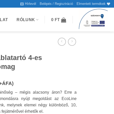
Hírlevél
Belépés / Regisztráció
Elmentett termékek
LAT
RÓLUNK
0
FT
blatartó 4-es
omag
(+ÁFA)
 minőség – mégis alacsony áron? Erre a
tmondásra nyújt megoldást az EcoLine
tunk, melynek elemei négy különböző, 10,
fejátmérővel érhetők el.