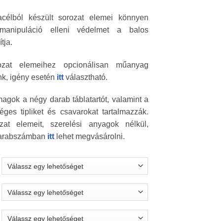
célból készült sorozat elemei könnyen
 manipuláció elleni védelmet a balos
tja.
zat elemeihez opcionálisan műanyag
unk, igény esetén
itt
választható.
gok a négy darab táblatartót, valamint a
ges tipliket és csavarokat tartalmazzák.
at elemeit, szerelési anyagok nélkül,
 darabszámban
itt
lehet megvásárolni.