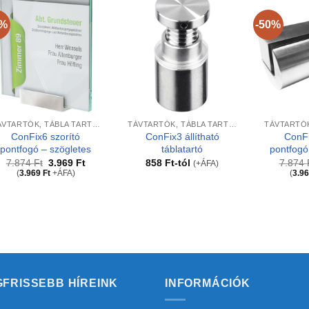
0%
-50%
+
+
+
TÁVTARTÓK, TÁBLA TARTÓK
TÁVTARTÓK, TÁBLA TARTÓK
ConFix6 szorító
ConFix3 állítható
ConFi
pontfogó – szögletes
táblatartó
pontfogó 
Original
Current
7.874
Ft
3.969
Ft
858
Ft
-tól
7.874
(+ÁFA)
price
price
(
3.969
Ft
+ÁFA)
(
3.9
was:
is:
7.874 Ft.
3.969 Ft.
GFRISSEBB HÍREINK
INFORMÁCIÓK