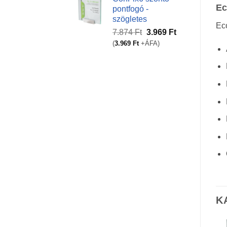
866 Ft.
433 Ft.
Ec
pontfogó -
szögletes
Ec
Original
Current
7.874
Ft
3.969
Ft
price
price
(
3.969
Ft
+ÁFA)
was:
is:
7.874 Ft.
3.969 Ft.
K