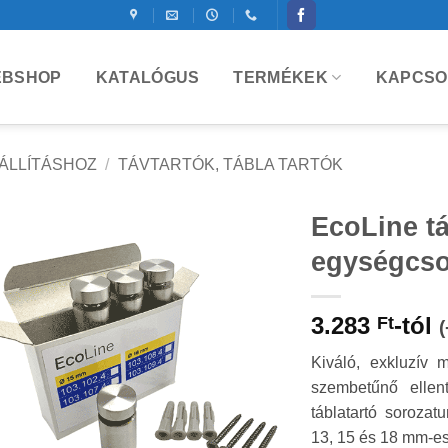
BSHOP
KATALÓGUS
TERMÉKEK
KAPCSO
ÁLLÍTÁSHOZ
/
TÁVTARTÓK, TÁBLA TARTÓK
EcoLine tá
egységcs
3.283
-tól
Ft
Kiváló, exkluzív
szembetűnő ellen
táblatartó soroza
13, 15 és 18 mm-es 