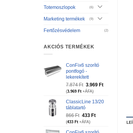
Totemoszlopok
(6)
Marketing termékek
(9)
Fertőzésvédelem
(2)
AKCIÓS TERMÉKEK
ConFix6 szorító
pontfogó -
lekerekített
Original
Current
7.874
Ft
3.969
Ft
price
price
(
3.969
Ft
+ÁFA)
was:
is:
ClassicLine 13/20
7.874 Ft.
3.969 Ft.
táblatartó
Original
Current
866
Ft
433
Ft
price
price
(
433
Ft
+ÁFA)
LE
was:
is:
ConFix6 szorító