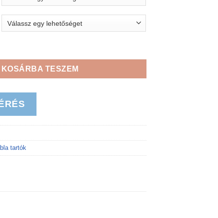
 4-es egységcsomag mennyiség
KOSÁRBA TESZEM
ÉRÉS
bla tartók