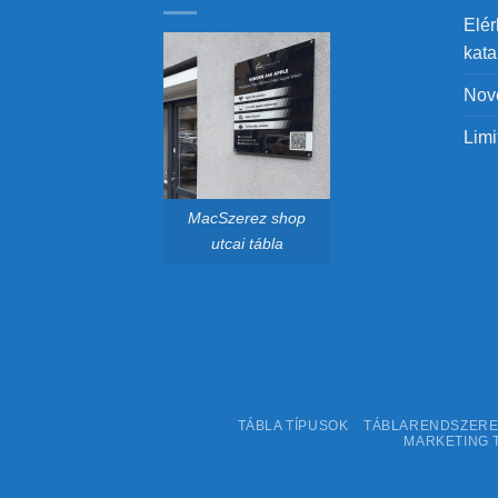
Elér
kat
Nov
Limi
MacSzerez shop
utcai tábla
TÁBLA TÍPUSOK
TÁBLARENDSZER
MARKETING 