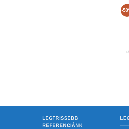
-5
+
+
TÁVTARTÓK, TÁBLA TARTÓK
TÁVTARTÓK, TÁBLA TARTÓK
ConFix2 mono-duo
SmartLine táblatartó 4-
ponttartó
es egységcsomag
2.047
Ft
-tól
3.693
Ft
-tól
(+ÁFA)
(+ÁFA)
LEGFRISSEBB
LE
REFERENCIÁNK