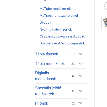
MyTube rendszer elemei
MyTrack rendszer elemei
Üvegek
Nyomtatható inzertek
Csavarok, csavarszárak, tiplik
Speciális eszközök, ragasztók
Tábla típusok
(16)
Tábla rendszerek
(22)
Digitális
(11)
megoldások
Speciális jelölő
(44)
rendszerek
Pilonok
(9)