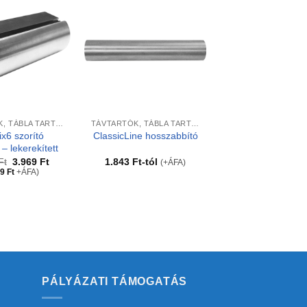
+
TÁVTARTÓK, TÁBLA TARTÓK
TÁVTARTÓK, TÁBLA TARTÓK
x6 szorító
ClassicLine hosszabbító
– lekerekített
Original
Current
Ft
3.969
Ft
1.843
Ft
-tól
(+ÁFA)
price
price
69
Ft
+ÁFA)
was:
is:
7.874 Ft.
3.969 Ft.
PÁLYÁZATI TÁMOGATÁS