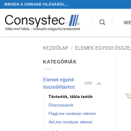
Skip
MINDEN A SIGNAGE VILÁGÁBÓL...
to
content
WE
KEZDŐLAP
/
ELEMEK EGYEDI ÖSSZE
KATEGÓRIÁK
Elemek egyedi
(103)
összeállításhoz
Távtartók, tábla tartók
Díszcsavarok
FlagLine rendszer elemei
AirLine rendszer elemei