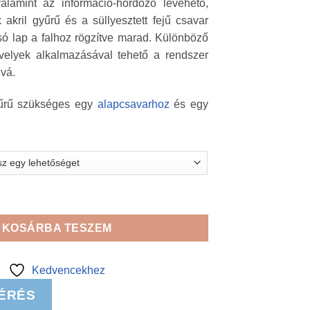
alamint az információ-hordozó levehető,
akril gyűrű és a süllyesztett fejű csavar
só lap a falhoz rögzítve marad. Különböző
üvelyek alkalmazásával tehető a rendszer
úvá.
yűrű szükséges egy
alapcsavarhoz
és egy
gyűrű mennyiség
KOSÁRBA TESZEM
Kedvencekhez
ÉRÉS