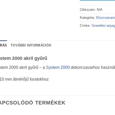
Cikkszám:
N/A
Kategória:
Díszcsavaro
Címke:
Szerelési anya
ÍRÁS
TOVÁBBI INFORMÁCIÓK
stem 2000 akril gyűrű
tem 2000 akril gyűrű – a
System 2000
dekorcsavarhoz használh
10 mm átmérőjű furatokhoz
APCSOLÓDÓ TERMÉKEK