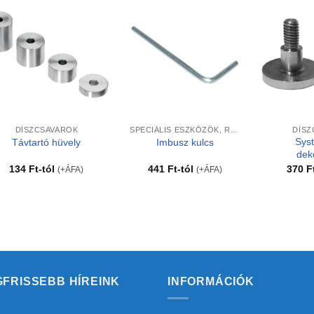
Kedvencekhez
Kedvencekhez
+
+
+
DÍSZCSAVAROK
SPECIÁLIS ESZKÖZÖK, RAGASZTÓK
DÍSZ
Sys
Távtartó hüvely
Imbusz kulcs
dek
134
Ft
-tól
441
Ft
-tól
370
F
(+ÁFA)
(+ÁFA)
GFRISSEBB HÍREINK
INFORMÁCIÓK