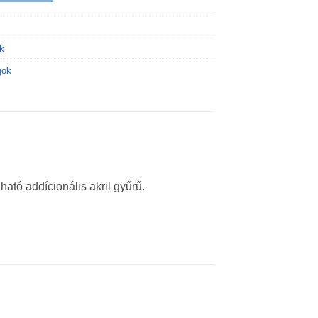
k
gok
ató addícionális akril gyűrű.