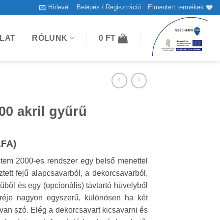
Hírlevél
Belépés / Regisztráció
Elmentett termékek
LAT
RÓLUNK
0
FT
0 akril gyűrű
ÁFA)
stem 2000-es rendszer egy belső menettel
tett fejű alapcsavarból, a dekorcsavarból,
rűből és egy (opcionális) távtartó hüvelyből
seréje nagyon egyszerű, különösen ha két
l van szó. Elég a dekorcsavart kicsavarni és