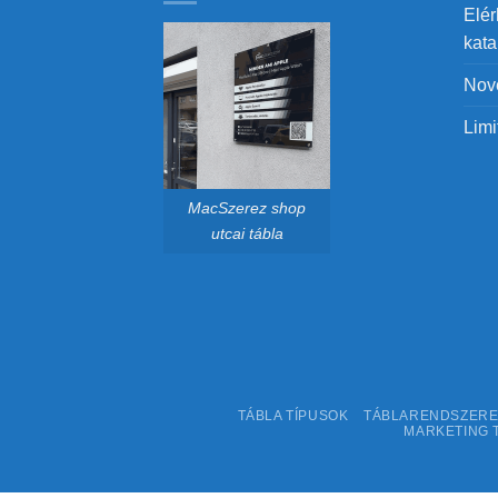
Elér
kat
Nov
Limi
MacSzerez shop
utcai tábla
TÁBLA TÍPUSOK
TÁBLARENDSZER
MARKETING 