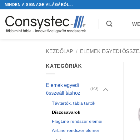
Skip
MINDEN A SIGNAGE VILÁGÁBÓL...
to
content
WE
KEZDŐLAP
/
ELEMEK EGYEDI ÖSSZE
KATEGÓRIÁK
Elemek egyedi
(103)
összeállításhoz
Távtartók, tábla tartók
Díszcsavarok
FlagLine rendszer elemei
AirLine rendszer elemei