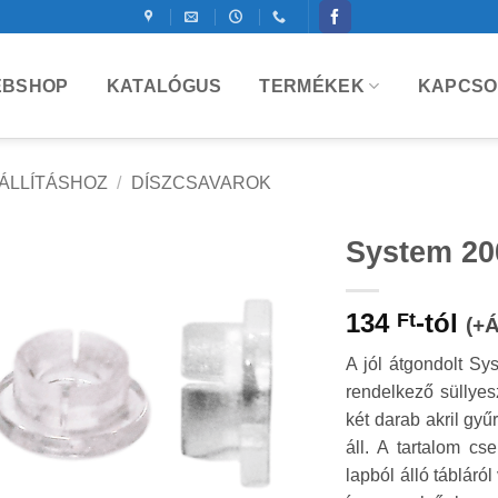
BSHOP
KATALÓGUS
TERMÉKEK
KAPCSO
ÁLLÍTÁSHOZ
/
DÍSZCSAVAROK
System 200
Kedvencekhez
134
-tól
Ft
(+
A jól átgondolt Sy
rendelkező süllyesz
két darab akril gyű
áll. A tartalom c
lapból álló tábláró