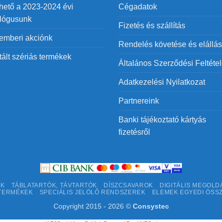
hető a 2023-2024 évi
Cégadatok
alógusunk
Fizetés és szállítás
emberi akciónk
Rendelés követése és elállás
tált szériás termékek
Általános Szerződési Feltéte
Adatkezelési Nyilatkozat
Partnereink
Banki tájékoztató kártyás
fizetésről
EK
TÁBLATARTÓK, TÁVTARTÓK
DÍSZCSAVAROK
DIGITÁLIS MEGOLD
TERMÉKEK
SPECIÁLIS JELÖLŐ RENDSZEREK
ELEMEK EGYEDI ÖSS
Copyright 2015 - 2026 ©
Consystec