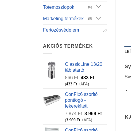
Totemoszlopok
(6)
Marketing termékek
(9)
Fertőzésvédelem
(2)
AKCIÓS TERMÉKEK
LE
ClassicLine 13/20
Sy
táblatartó
Sys
Original
Current
866
Ft
433
Ft
price
price
(
433
Ft
+ÁFA)
was:
is:
ConFix6 szorító
866 Ft.
433 Ft.
pontfogó -
lekerekített
Original
Current
7.874
Ft
3.969
Ft
K
price
price
(
3.969
Ft
+ÁFA)
was:
is:
ConFix6 szorító