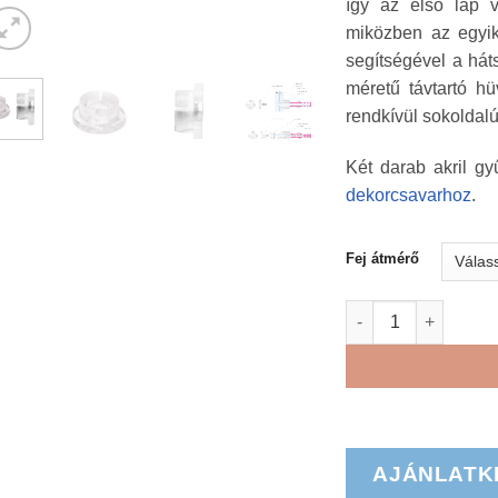
így az első lap v
miközben az egyik 
segítségével a hát
méretű távtartó h
rendkívül sokoldal
Két darab akril g
dekorcsavarhoz
.
Fej átmérő
System 2000 akril 
AJÁNLATK