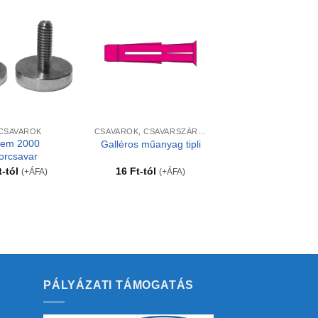
Kedvencekhez
Kedvencekhez
+
CSAVAROK
CSAVAROK, CSAVARSZÁRAK, TIPLIK
tem 2000
Galléros műanyag tipli
orcsavar
t
-tól
16
Ft
-tól
(+ÁFA)
(+ÁFA)
PÁLYÁZATI TÁMOGATÁS