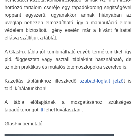
hordozó tartalom cseréje egy tapadókorong segítségével
roppant egyszerű, ugyanakkor annak hiányában az
üveglap nehezen elmozdítható, így a manipuláció elleni
védelem biztosított. Igény esetén már a kívánt felirattal
ellátva szállítjuk a táblát.
A GlasFix tábla jól kombinálható egyéb termékeinkkel, így
pld. függesztett vagy asztali táblaként használható, de
szintén praktikus és mutatós totemoszlopokra szerelve is.
Kazettás tábláinkhoz illeszkedő
szabad-foglalt jelző
t is
talál kínálatunkban!
A tábla előlapjának a mozgatásához szükséges
tapadókorongot
itt
lehet kiválasztani.
GlasFix bemutató