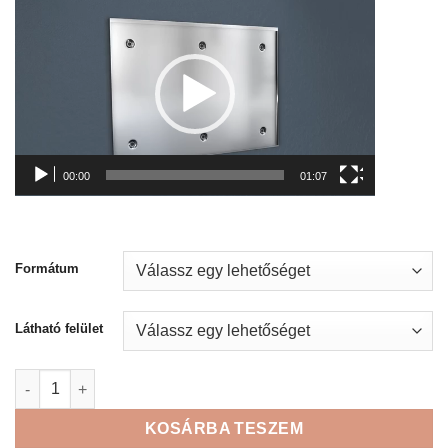
Videólejátszó
00:00
01:07
Formátum
Látható felület
GlasFix tábla mennyiség
KOSÁRBA TESZEM