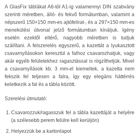
A GlasFix táblákat A6-tól A1-ig valamennyi DIN szabvány
szerinti méretben, álló- és fekvő formátumban, valamint a
népszerű 150×150 mm-es ajtófelirat-, és a 297×150 mm-es
menekülési útvonal jelző formátumban kínáljuk. Igény
esetén ezektől eltérő, nagyobb méretben is tudjuk
szállítani. A felszerelés egyszerű, a kazettát a lyukasztott
csavarnyílásokon keresztül a falhoz csavarozhatjuk, vagy
akár egyéb felületekhez ragasztással is rögzíthetjük. Mivel
a csavarnyílások kb. 3 mm-el kiemeltek, a kazetta nem
fekszik fel teljesen a falra, így egy elegáns háttérrés
keletkezik a fal és a tábla között.
Szerelési útmutató:
Csavarozzuk/ragasszuk fel a tábla kazettáját a helyére
(a szélesebb perem felülre kell kerüljön)
Helyezzük be a kartonlapot