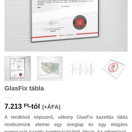
GlasFix tábla
7.213
-tól
Ft
(+ÁFA)
A rendkívül népszerű, vékony GlasFix kazettás tábla
rendszerünk elemei egy üveglap és egy elegáns
nemesacél kazetta kombinációjából állnak. Az információ-