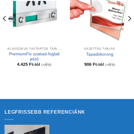
KLASSZIKUS TÁVTARTÓS TÁBLÁK
KAZETTÁS TÁBLÁK
PremiumFix szabad-foglalt
Tapadókorong
jelző
4.425
Ft
-tól
906
Ft
-tól
(+ÁFA)
(+ÁFA)
LEGFRISSEBB REFERENCIÁNK