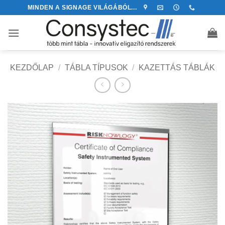
Skip
MINDEN A SIGNAGE VILÁGÁBÓL...
to
content
KEZDŐLAP
/
TÁBLA TÍPUSOK
/
KAZETTÁS TÁBLÁK
Kedvencekhez