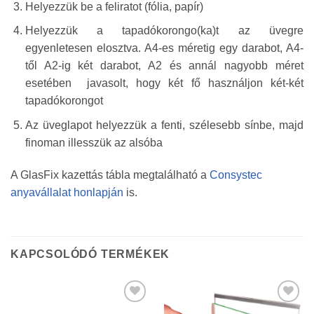
Helyezzük be a feliratot (fólia, papír)
Helyezzük a tapadókorongo(ka)t az üvegre
egyenletesen elosztva. A4-es méretig egy darabot, A4-
től A2-ig két darabot, A2 és annál nagyobb méret
esetében javasolt, hogy két fő használjon két-két
tapadókorongot
Az üveglapot helyezzük a fenti, szélesebb sínbe, majd
finoman illesszük az alsóba
A GlasFix kazettás tábla megtalálható a
Consystec
anyavállalat honlapján
is.
KAPCSOLÓDÓ TERMÉKEK
Kedvencekhez
Kedvencekhez