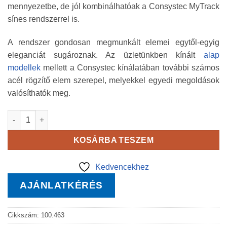
mennyezetbe, de jól kombinálhatóak a Consystec MyTrack
sínes rendszerrel is.
A rendszer gondosan megmunkált elemei egytől-egyig
eleganciát sugároznak. Az üzletünkben kínált
alap
modellek
mellett a Consystec kínálatában további számos
acél rögzítő elem szerepel, melyekkel egyedi megoldások
valósíthatók meg.
Automata felső rögzítő kábelfeszítéshez mennyiség
KOSÁRBA TESZEM
Kedvencekhez
AJÁNLATKÉRÉS
Cikkszám:
100.463