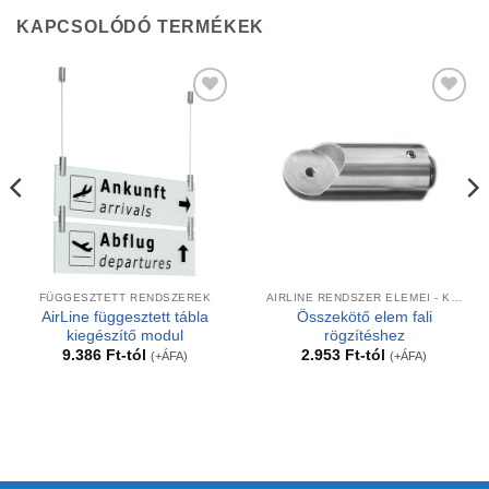
KAPCSOLÓDÓ TERMÉKEK
Kedvencekhez
Kedvencekhez
FÜGGESZTETT RENDSZEREK
AIRLINE RENDSZER ELEMEI - KÁBELES MEGOLDÁSOK
AirLine függesztett tábla
Összekötő elem fali
kiegészítő modul
rögzítéshez
9.386
Ft
-tól
2.953
Ft
-tól
(+ÁFA)
(+ÁFA)