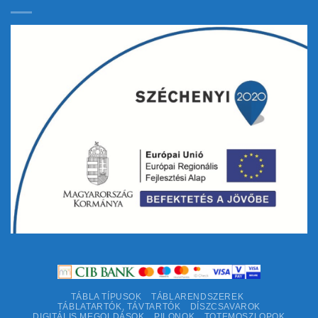
TÁBLA TÍPUSOK
TÁBLARENDSZEREK
TÁBLATARTÓK, TÁVTARTÓK
DÍSZCSAVAROK
DIGITÁLIS MEGOLDÁSOK
PILONOK
TOTEMOSZLOPOK