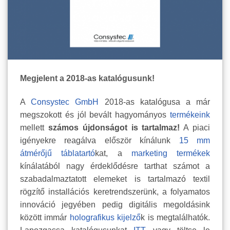
Megjelent a 2018-as katalógusunk!
A
Consystec GmbH
2018-as katalógusa a már
megszokott és jól bevált hagyományos
termékeink
mellett
számos újdonságot is tartalmaz!
A piaci
igényekre reagálva először kínálunk
15 mm
átmérőjű táblatartó
kat, a
marketing termékek
kínálatából nagy érdeklődésre tarthat számot a
szabadalmaztatott elemeket is tartalmazó textil
rögzítő installációs keretrendszerünk, a folyamatos
innováció jegyében pedig digitális megoldásink
között immár
holografikus kijelző
k is megtalálhatók.