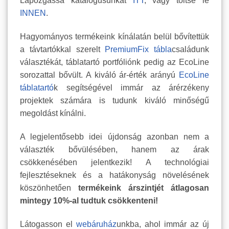
Lapozgassa katalógusunkat
ITT
, vagy töltse le
INNEN
.
Hagyományos termékeink kínálatán belül bővítettük
a távtartókkal szerelt
PremiumFix tábla
családunk
választékát, táblatartó portfóliónk pedig az EcoLine
sorozattal bővült. A kiváló ár-érték arányú
EcoLine
táblatartó
k segítségével immár az árérzékeny
projektek számára is tudunk kiváló minőségű
megoldást kínálni.
A legjelentősebb idei újdonság azonban nem a
választék bővülésében, hanem az árak
csökkenésében jelentkezik! A technológiai
fejlesztéseknek és a hatákonyság növelésének
köszönhetően
termékeink árszintjét átlagosan
mintegy 10%-al tudtuk csökkenteni!
Látogasson el
webáruház
unkba, ahol immár az új