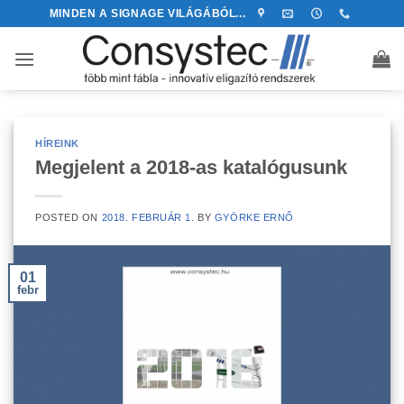
Skip
MINDEN A SIGNAGE VILÁGÁBÓL...
to
content
HÍREINK
Megjelent a 2018-as katalógusunk
POSTED ON
2018. FEBRUÁR 1.
BY
GYÖRKE ERNŐ
01
febr